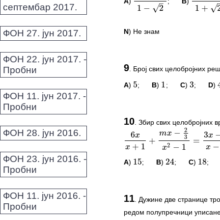
A
)
;
B
)
2
2
+
2
1
−
2
2
2
−
2
1
+
2
септембар 2017.
N
) Не знам
ФОН 27. јун 2017.
5
1
3
4
ФОН 22. јун 2017. -
ПИТАЊА И КОМЕ
9
Пробни
.
Број свих целобројних ре
Овај задатак нема комент
A
)
;
B
)
;
C
)
;
D
)
5
1
3
2
−
m
x
6
3
−
1
ФОН 11. јун 2017. -
x
x
*Морате бити логовани да
3
+
=
Пробни
+
1
−
1
2
−
1
x
x
x
ПИТАЊА И КОМЕ
10
15
24
18
.
Збир свих целобројних 
ФОН 28. јун 2016.
Овај задатак нема комент
6
x
x
+
1
+
m
x
−
2
3
x
2
−
1
=
3
x
−
1
x
−
1
*Морате бити логовани да
ФОН 23. јун 2016. -
A
)
;
B
)
;
C
)
;
15
24
18
Пробни
5
3
3
ПИТАЊА И КОМЕ
ФОН 11. јун 2016. -
11
.
Дужине две странице троу
14
14
7
Пробни
Овај задатак нема комент
редом полупречници уписане 