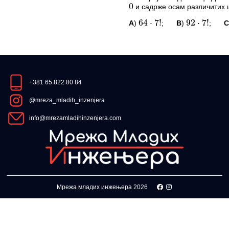
и садрже осам различитих 
0
Овај задатак нема комент
A
)
;
B
)
;
64
⋅
7
!
92
⋅
7
!
*Морате бити логовани да
ПИТАЊА И КОМЕ
Овај задатак нема комент
+381 65 822 80 84
*Морате бити логовани да
@mreza_mladih_inzenjera
info@mrezamladihinzenjera.com
Мрежа младих инжењера 2026