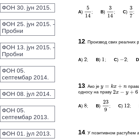
*Морате бити логовани да
ФОН 30. јун 2015.
A
)
;
B
)
;
C
)
;
5
14
3
14
3
7
ФОН 25. јун 2015. -
2
1
−
2
Пробни
ПИТАЊА И КОМЕ
12
.
Производ свих реалних 
Овај задатак нема комент
ФОН 13. јун 2015. -
Пробни
=
+
y
k
x
n
*Морате бити логовани да
A
)
;
B
)
;
C
)
;
D
2
1
−
2
2
−
+
6
=
x
y
ФОН 05.
23
8
12
септембар 2014.
9
ПИТАЊА И КОМЕ
13
.
Ако је
права
y
=
k
x
+
n
односу на праву
2
x
−
y
+
6
=
0
Овај задатак нема комент
ФОН 08. јул 2014.
*Морате бити логовани да
A
)
;
B
)
;
C
)
;
8
23
9
12
ФОН 05.
септембар 2013.
−
10
2
−
4
ПИТАЊА И КОМЕ
14
.
У позитивном растућем 
ФОН 01. јул 2013.