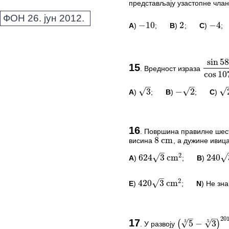
Овај задатак нема комент
представљају узастопне члан
∘
sin
58
∘
ФОН 26. јун 2012.
cos
107
*Морате бити логовани да
A
)
;
B
)
;
C
)
;
−
10
2
−
4
–
–
–
√
√
√
3
−
2
2
ПИТАЊА И КОМЕ
15
.
Вредност израза
sin
58
∘
+
Овај задатак нема комент
8
cm
A
)
;
B
)
;
C
)
3
−
2
2
–
–
*Морате бити логовани да
2
√
√
624
3
cm
240
3
–
ПИТАЊА И КОМЕ
2
√
420
3
cm
16
.
Површина правилне шест
висина
, а дужине ивиц
8
cm
Овај задатак нема комент
–
–
A
)
;
B
)
2019
624
3
cm
2
240
3
c
√
√
3
5
*Морате бити логовани да
5
−
3
(
)
67
68
135
E
)
;
N
) Не зн
420
3
cm
2
ПИТАЊА И КОМЕ
17
.
У развоју
(
5
3
−
3
5
)
2019