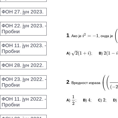
ФОН 27. јун 2023.
ФОН 22. јун 2023. -
(
√
2
=
−
1
i
Пробни
1
.
Ако је
, онда је
i
2
=
−
1
(
2
–
ФОН 11. јун 2023. -
√
2
(
1
+
)
2
(
1
−
)
i
i
Пробни
A
)
;
B
)
2
(
1
+
i
)
2
(
1
−
i
)
ФОН 28. јун 2022.
⎛
(
ПИТАЊА И КОМЕ
⎝
(
(
−
2
)
ФОН 23. јун 2022. -
2
Овај задатак нема комент
.
Вредност израза
(
(
1
(
−
2
)
(
−
Пробни
1
4
2
−
*Морате бити логовани да
2
ФОН 11. јун 2022. -
A
)
;
B
)
;
C
)
;
D
1
2
4
2
Пробни