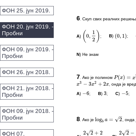
ФОН 25. јун 2019.
ПИТАЊА И КОМЕ
1
(
)
6
0
,
(
0
,
1
)
.
Скуп свих реалних решењ
2
Овај задатак нема комент
ФОН 20. јун 2019. -
Пробни
*Морате бити логовани да
A
)
;
B
)
;
(
0
,
1
2
)
(
0
,
1
)
ФОН 09. јун 2019. -
N
) Не знам
Пробни
201
(
)
=
P
x
x
3
2
−
3
+
2
x
x
x
ФОН 26. јун 2018.
ПИТАЊА И КОМЕ
−
6
3
−
5
7
.
Ако је полином
P
(
x
)
=
x
2019
Овај задатак нема комент
, онда је вр
x
3
−
3
x
2
+
2
x
ФОН 21. јун 2018. -
A
)
;
B
)
;
C
)
;
−
6
3
−
5
Пробни
*Морате бити логовани да
–
√
log
=
2
a
b
–
–
ФОН 09. јун 2018. -
ПИТАЊА И КОМЕ
√
√
2
2
+
2
2
2
−
2
–
–
Пробни
8
√
√
1
−
2
1
+
2
.
Ако је
, онда
log
b
a
=
2
Овај задатак нема комент
ФОН 07.
*Морате бити логовани да