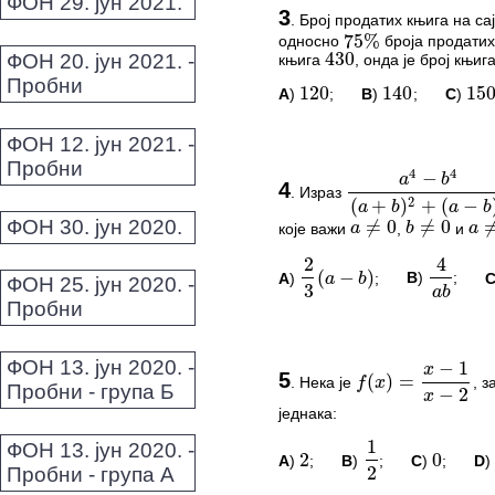
ПИТАЊА И КОМЕ
75
%
ФОН 29. јун 2021.
3
430
.
Број продатих књига на сај
односно
броја продатих 
75
%
Овај задатак нема комент
120
140
150
ФОН 20. јун 2021. -
књига
, онда је број књиг
430
Пробни
*Морате бити логовани да
A
)
;
B
)
;
C
)
120
140
150
4
4
−
a
b
ФОН 12. јун 2021. -
ПИТАЊА И КОМЕ
2
2
(
+
)
+
(
−
)
a
b
a
b
Пробни
≠
0
≠
0
≠
a
b
a
4
.
Израз
a
4
−
b
4
(
a
+
b
)
2
+
(
a
−
b
)
2
Овај задатак нема комент
2
4
ФОН 30. јун 2020.
(
−
)
које важи
,
и
a
≠
0
b
≠
0
a
≠
−
a
b
3
*Морате бити логовани да
a
b
A
)
;
B
)
;
2
3
(
a
−
b
)
4
a
b
ФОН 25. јун 2020. -
Пробни
−
1
x
(
)
=
f
x
x
−
2
x
ПИТАЊА И КОМЕ
ФОН 13. јун 2020. -
5
.
Нека је
, з
f
(
x
)
=
x
−
1
x
−
2
1
2
Пробни - група Б
Овај задатак нема комент
2
0
једнака:
2
3
*Морате бити логовани да
ФОН 13. јун 2020. -
A
)
;
B
)
;
C
)
;
D
2
1
2
0
Пробни - група А