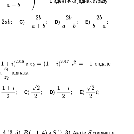
2
2
2
идентички једнак изразу:
+
b
)
2
−
a
b
a
−
b
)
−
1
−
1
b
b
b
−
логовани да бисте оставили коментар.
a
b
+
−
−
a
b
a
b
b
a
)
;
C
)
;
D
)
;
E
)
;
2
a
b
−
2
b
a
+
b
2
b
a
−
b
2
b
b
−
a
2016
2017
2
+
)
=
(
1
−
)
=
−
1
i
z
i
i
2
z
1
И КОМЕНТАРИ
z
2
и
,
, онда је
i
)
2016
z
2
=
(
1
−
i
)
2017
i
2
=
−
1
–
–
√
√
+
2
1
−
2
i
i
нема коментара.
за
једнака:
i
z
1
z
2
2
2
2
2
логовани да бисте оставили коментар.
)
;
C
)
;
D
)
;
E
)
;
1
+
i
2
2
2
1
−
i
2
2
2
i
(
3
,
5
)
(
−
1
,
4
)
(
7
,
3
)
A
B
S
S
A
B
C
И КОМЕНТАРИ
23
12
11
е
,
и
. Ако је
средиште
A
(
3
,
5
)
B
(
−
1
,
4
)
S
(
7
,
3
)
S