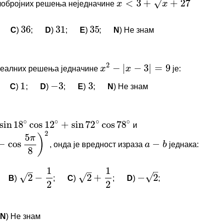
лобројних решења неједначине
x
<
3
+
x
+
27
нема коментара.
2
−
|
−
3
|
=
9
x
x
C
)
;
D
)
;
E
)
;
N
) Не знам
36
31
35
логовани да бисте оставили коментар.
1
−
3
3
И КОМЕНТАРИ
реалних решења једначине
је:
x
2
−
|
x
−
3
|
=
9
∘
∘
∘
∘
n
18
cos
12
+
sin
72
cos
78
нема коментара.
2
C
)
;
D
)
;
E
)
;
N
) Не знам
1
−
3
3
5
)
π
cos
−
a
b
логовани да бисте оставили коментар.
8
И КОМЕНТАРИ
1
1
–
–
–
и
18
∘
cos
12
∘
+
sin
72
∘
cos
78
∘
√
√
√
2
−
2
+
−
2
2
2
нема коментара.
, онда је вредност израза
једнака:
π
8
)
2
a
−
b
логовани да бисте оставили коментар.
B
)
;
C
)
;
D
)
;
2
−
1
2
2
+
1
2
−
2
,
,
,
…
a
a
a
1
2
3
+
=
88
19
N
) Не знам
a
16