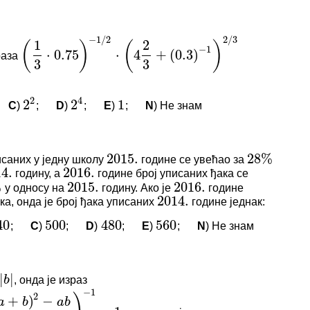
−
1
/
2
2
/
3
1
2
(
)
(
)
−
1
⋅
0.75
⋅
4
+
(
0.3
)
И КОМЕНТАРИ
3
3
раза
(
1
3
⋅
0.75
)
−
1
/
2
⋅
(
4
2
3
+
(
0.3
)
−
1
)
2
/
3
нема коментара.
2
4
2
2
1
логовани да бисте оставили коментар.
C
)
;
D
)
;
E
)
;
N
) Не знам
2
2
2
4
1
2015.
28
%
.
2016.
И КОМЕНТАРИ
2015.
2016.
исаних у једну школу
године се увећао за
2015.
28
%
2014.
годину, а
године број уписаних ђака се
4.
2016.
нема коментара.
у односу на
годину. Ако је
године
2015.
2016.
500
480
560
логовани да бисте оставили коментар.
ка, онда је број ђака уписаних
године једнак:
2014.
;
C
)
;
D
)
;
E
)
;
N
) Не знам
40
500
480
560
|
−
1
2
)
+
)
−
b
a
b
И КОМЕНТАРИ
−
1
, онда је израз
−
a
b
нема коментара.