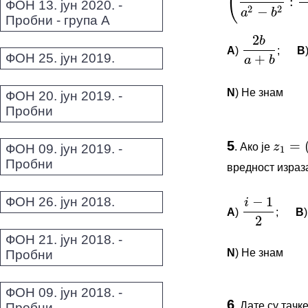
2
(
a
3
−
b
3
a
2
−
b
2
:
(
a
b
ФОН 13. јун 2020. -
2
*Морате бити 
Пробни - група А
+
a
b
A
)
;
B
2
b
a
+
b
ФОН 25. јун 2019.
N
) Не знам
ФОН 20. јун 2019. -
=
(
1
z
1
Пробни
ПИТАЊА 
5
.
Ако је
ФОН 09. јун 2019. -
z
1
=
(
1
+
−
1
1
i
Овај задатак 
Пробни
вредност изра
2
*Морате бити 
ФОН 26. јун 2018.
A
)
;
B
i
−
1
2
ФОН 21. јун 2018. -
N
) Не знам
Пробни
A
C
ФОН 09. јун 2018. -
ПИТАЊА 
25
10
6
.
Дате су тачк
Пробни