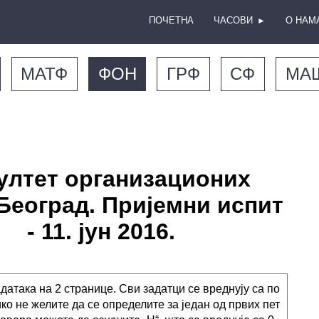
ПОЧЕТНА
ЧАСОВИ
О НАМ
►
МАТФ
ФОН
ГРФ
СФ
МА
ултет организационих
 Београд. Пријемни испит
- 11. јун 2016.
адатака на 2 странице. Сви задатци се вреднују са по
ико не желите да се определите за један од првих пет