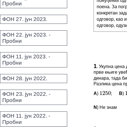
понуђених одг
Пробни
поена. За пог
конкретан зад
ФОН 27. јун 2023.
одговор, као 
одговор, одуз
ФОН 22. јун 2023. -
Пробни
ФОН 11. јун 2023. -
Пробни
1
.
Укупна цена 
прве књиге уве
ФОН 28. јун 2022.
динара, тада б
Разлика цена пр
1250
11
A
)
;
B
)
ФОН 23. јун 2022. -
1250
Пробни
N
) Не знам
ФОН 11. јун 2022. -
Пробни
ПИТАЊА 
|
−
2
|
=
|
+
z
i
z