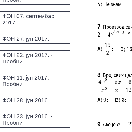
N
) Не знам
√
2
−
3
+
−
3
x
x
2
+
4
ФОН 07. септембар
ПИТАЊА 
2017.
19
7
16
.
Производ св
2
Овај задатак 
2
+
4
x
2
−
3
+
x
−
3
=
6
ФОН 27. јун 2017.
*Морате бити 
A
)
;
B
)
19
2
16
ФОН 22. јун 2017. -
2
4
−
5
−
39
x
x
Пробни
2
−
−
12
x
x
ПИТАЊА 
8
0
3
.
Број свих це
ФОН 11. јун 2017. -
Овај задатак 
Пробни
4
x
2
−
5
x
−
39
x
2
−
x
*Морате бити 
=
225
a
ФОН 28. јун 2016.
A
)
;
B
)
;
0
3
0
−
1
ФОН 23. јун 2016. -
ПИТАЊА 
Пробни
9
.
Ако је
a
=
225
Овај задатак 
x