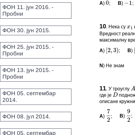
1
A
)
;
B
)
;
0
−
1
ФОН 11. јун 2016. -
*Морате бити 
Пробни
ПИТАЊА 
[
2
,
3
)
[
1
,
10
.
Нека су
x
1
ФОН 30. јун 2015.
Овај задатак 
Вредност реал
максималну вре
*Морате бити 
ФОН 25. јун 2015. -
A
)
;
B
)
[
2
,
3
)
[
Пробни
A
B
D
N
) Не знам
ФОН 13. јун 2015. -
Пробни
7
9
ПИТАЊА 
11
2
2
.
У троуглу
A
ФОН 05. септембар
где је
поднож
D
Овај задатак 
2014.
описане кружни
*Морате бити 
A
)
;
B
)
;
ФОН 08. јул 2014.
7
2
9
2
ФОН 05. септембар