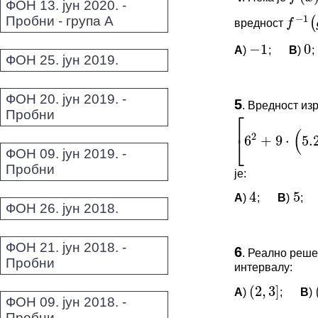
ФОН 13. јун 2020. -
Овај задатак 
−
1
0
Пробни - група А
вредност
f
−
1
(
g
(
*Морате бити 
A
)
;
B
)
;
−
1
0
ФОН 25. јун 2019.
⎡
(
ПИТАЊА 
2
⎣
6
+
9
⋅
5.25
ФОН 20. јун 2019. -
5
.
Вредност из
Пробни
Овај задатак 
[
6
2
+
9
⋅
(
5.25
−
10
⋅
*Морате бити 
4
5
ФОН 09. јун 2019. -
Пробни
је:
A
)
;
B
)
;
4
5
ФОН 26. јун 2018.
ПИТАЊА 
(
2
,
3
]
(
0
ФОН 21. јун 2018. -
6
.
Реално реше
Пробни
интервалу:
Овај задатак 
A
)
;
B
)
(
2
,
3
]
*Морате бити 
ФОН 09. јун 2018. -
Пробни