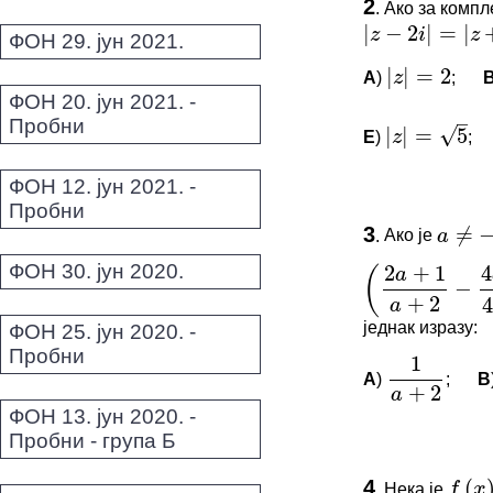
2
.
Ако за компл
Овај задатак 
|
|
=
2
|
z
−
2
i
|
=
|
z
+
4
−
2
i
|
z
ФОН 29. јун 2021.
*Морате бити 
A
)
;
–
|
z
|
=
2
√
|
|
=
5
z
ФОН 20. јун 2021. -
Пробни
E
)
;
|
z
|
=
5
1
ФОН 12. јун 2021. -
≠
−
a
2
ПИТАЊА 
Пробни
2
+
1
4
(
a
a
3
.
Ако је
a
≠
−
1
2
−
Овај задатак 
+
2
4
a
ФОН 30. јун 2020.
*Морате бити 
(
2
a
+
1
a
+
2
−
4
a
+
2
1
једнак изразу:
ФОН 25. јун 2020. -
+
2
a
Пробни
A
)
;
B
1
a
+
2
ФОН 13. јун 2020. -
(
)
f
x
Пробни - група Б
ПИТАЊА 
−
1
(
f
g
4
.
Нека је
f
(
x
)
=
1