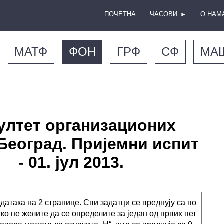
ПОЧЕТНА
ЧАСОВИ
О НАМ
►
МАТФ
ФОН
ГРФ
СФ
МА
ултет организационих
 Београд. Пријемни испит
- 01. јул 2013.
адатака на 2 странице. Сви задатци се вреднују са по
ико не желите да се определите за један од првих пет