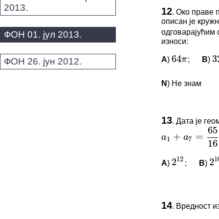
ПИТАЊА 
64
32
π
2013.
12
.
Око праве 
описан је круж
Овај задатак 
одговарајућим 
ФОН 01. јул 2013.
*Морате бити 
износи:
A
)
;
B
)
64
π
3
ФОН 26. јун 2012.
65
+
=
a
a
N
) Не знам
1
7
16
12
10
2
2
ПИТАЊА 
13
.
Дата је гео
Овај задатак 
a
1
+
a
7
=
65
16
*Морате бити 
A
)
;
B
)
2
12
2
1
–
√
√
3
−
ПИТАЊА 
14
.
Вредност и
Овај задатак 