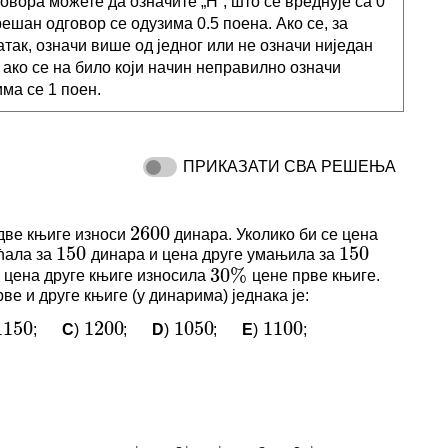
овора можете да означите „Н“, што се вреднује са 0
решан одговор се одузима 0.5 поена. Ако се, за
атак, означи више од једног или не означи ниједан
и ако се на било који начин неправилно означи
има се 1 поен.
ПРИКАЗАТИ СВА РЕШЕЊА
2600
150
150
две књиге износи
динара. Уколико би се цена
2600
30
%
ћала за
динара и цена друге умањила за
150
150
и цена друге књиге износила
цене прве књиге.
30
%
ве и друге књиге (у динарима) једнака је:
50
1200
1050
1100
;
C
)
;
D
)
;
E
)
;
1150
1200
1050
1100
|
−
3
|
=
|
−
3
+
2
|
z
z
z
i
И КОМЕНТАРИ
2
4
−
2
|
=
−
1
i
i