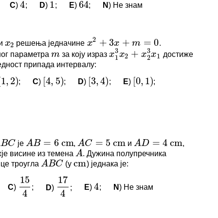
2
C
)
;
D
)
;
E
)
;
N
) Не знам
4
1
64
3
3
+
m
x
x
x
x
2
1
1
2
логовани да бисте оставили коментар.
И КОМЕНТАРИ
2
)
[
4
,
5
)
[
3
,
4
)
[
0
,
1
)
и
решења једначине
.
x
2
x
2
+
3
x
+
m
=
0
нема коментара.
ног параметра
за коју израз
достиже
m
x
1
3
x
2
+
x
2
3
x
1
дност припада интервалу:
логовани да бисте оставили коментар.
;
C
)
;
D
)
;
E
)
;
1
,
2
)
[
4
,
5
)
[
3
,
4
)
[
0
,
1
)
=
6
cm
=
5
cm
=
4
cm
C
A
B
A
C
A
D
A
cm
A
B
C
15
17
И КОМЕНТАРИ
4
4
4
је
,
и
,
B
C
A
B
=
6
cm
A
C
=
5
cm
A
D
=
4
cm
је висине из темена
. Дужина полупречника
A
нема коментара.
це троугла
(у
) једнака је:
A
B
C
cm
логовани да бисте оставили коментар.
3
128
cm
C
)
;
D
)
;
E
)
;
N
) Не знам
15
4
17
4
4
3
cm