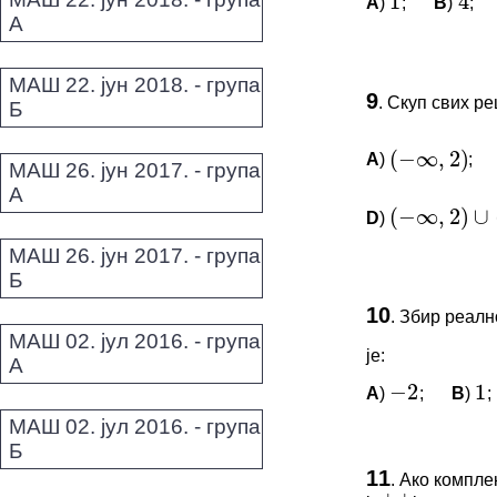
A
)
;
B
)
;
1
4
*Морате бити 
А
ПИТАЊА 
(
−
∞
,
2
)
МАШ 22. јун 2018. - група
9
.
Скуп свих р
Б
Овај задатак 
(
−
∞
,
2
)
∪
(
3
*Морате бити 
A
)
;
(
−
∞
,
2
)
МАШ 26. јун 2017. - група
А
D
)
(
−
∞
,
2
)
∪
(
3
,
+
∞
МАШ 26. јун 2017. - група
Б
ПИТАЊА 
−
2
1
10
.
Збир реално
Овај задатак 
МАШ 02. јул 2016. - група
је:
А
*Морате бити 
A
)
;
B
)
;
−
2
1
|
|
z
МАШ 02. јул 2016. - група
–
√
1
3
Б
ПИТАЊА 
11
.
Ако компле