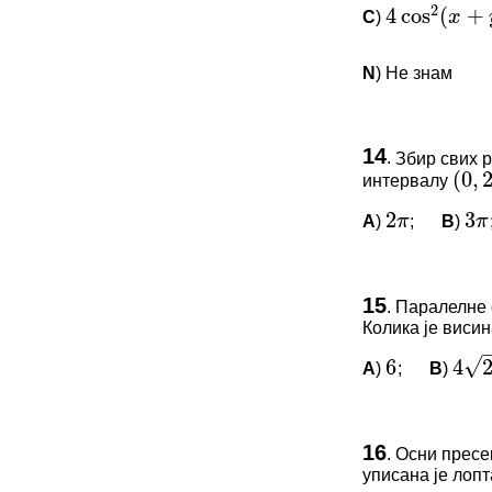
C
)
4
cos
2
(
x
+
y
)
(
0
,
2
π
N
) Не знам
2
3
π
π
ПИТАЊА 
14
.
Збир свих 
интервалу
Овај задатак 
(
0
,
2
A
)
;
B
)
*Морате бити 
2
π
3
π
–
√
6
4
2
ПИТАЊА 
15
.
Паралелне 
Колика је висин
Овај задатак 
A
)
;
B
)
6
4
2
*Морате бити 
1
:
2
4
:
ПИТАЊА 
16
.
Осни пресек
уписана је лопт
Овај задатак 