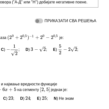
овора ("А-Д" или "Н") добијате негативне поене.
ПРИКАЗАТИ СВА РЕШЕЊА
0
0
,
5
0
0
,
5
−
1
(
2
+
2
)
+
2
−
2
раза
је:
(
2
0
+
2
0
,
5
)
−
1
+
2
0
−
2
0
,
5
1
5
–
–
√
√
−
3
−
2
−
2
2
–
2
√
2
C
)
;
D
)
;
E
)
;
−
1
2
3
−
2
5
2
−
2
2
И КОМЕНТАРИ
6
+
5
[
2
,
5
]
x
 и најмање вредности функције
нема коментара.
23
24
25
на сегменту
једнак је:
[
2
,
5
]
логовани да бисте оставили коментар.
C
)
;
D
)
;
E
)
;
N
) Не знам
23
24
25