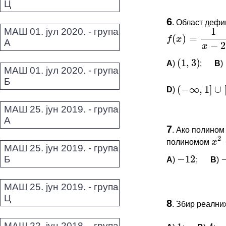
Ц
1
(
)
=
f
x
ПИТАЊА 
−
2
x
6
.
Област дефи
МАШ 01. јул 2020. - група
(
1
,
3
)
[
1
Овај задатак 
f
(
x
)
=
1
x
−
2
+
log
2
(
А
*Морате бити 
(
−
∞
,
1
]
∪
[
3
,
A
)
;
B
)
(
1
,
3
)
МАШ 01. јул 2020. - група
Б
D
)
(
−
∞
,
1
]
∪
[
3
,
∞
)
x
2
МАШ 25. јун 2019. - група
−
x
А
ПИТАЊА 
−
12
−
4
7
.
Ако полино
Овај задатак 
полиномом
x
2
−
МАШ 25. јун 2019. - група
Б
*Морате бити 
A
)
;
B
)
−
12
−
МАШ 25. јун 2019. - група
ПИТАЊА 
1
4
Ц
8
.
Збир реални
Овај задатак 
МАШ 22. јун 2018. - група