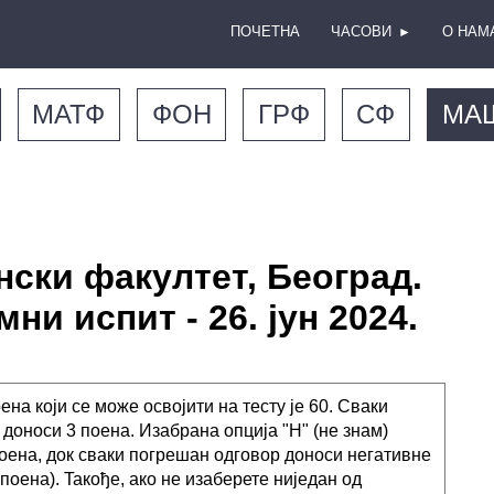
ПОЧЕТНА
ЧАСОВИ
О НАМ
►
МАТФ
ФОН
ГРФ
СФ
МА
ски факултет, Београд.
ни испит - 26. јун 2024.
ена који се може освојити на тесту је 60. Сваки
 доноси 3 поена. Изабрана опција "Н" (не знам)
оена, док сваки погрешан одговор доноси негативне
 поена). Taкође, ако не изаберете ниједан од