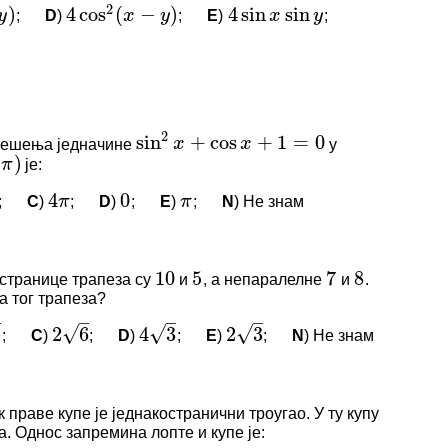
;
D
)
;
E
)
;
4
cos
2
(
x
−
y
)
4
sin
x
sin
y
2
sin
+
cos
+
1
=
0
x
x
)
4
0
π
π
И КОМЕНТАРИ
решења једначине
у
sin
2
x
+
cos
x
+
1
=
0
10
5
7
8
је:
нема коментара.
π
)
;
C
)
;
D
)
;
E
)
;
N
) Не знам
логовани да бисте оставили коментар.
4
π
0
π
–
–
–
√
√
√
2
6
4
3
2
3
И КОМЕНТАРИ
странице трапеза су
и
, а непаралелне
и
.
10
5
7
8
а тог трапеза?
нема коментара.
–
–
–
;
C
)
;
D
)
;
E
)
;
N
) Не знам
2
6
4
3
2
3
логовани да бисте оставили коментар.
√
√
√
9
1
:
3
2
:
3
3
3
:
4
И КОМЕНТАРИ
 праве купе је једнакостранични троугао. У ту купу
а. Однос запремина лопте и купе је:
нема коментара.