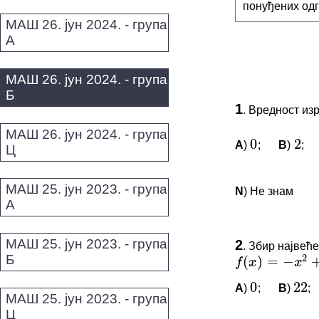
понуђених одг
МАШ 26. јун 2024. - група
А
МАШ 26. јун 2024. - група
Б
1
.
Вредност из
0
2
МАШ 26. јун 2024. - група
A
)
;
B
)
;
0
2
Ц
МАШ 25. јун 2023. - група
N
) Не знам
А
ПИТАЊА 
2
(
)
=
−
+
f
x
x
МАШ 25. јун 2023. - група
2
.
Збир највеће
Б
Овај задатак 
0
22
f
(
x
)
=
−
x
2
+
6
x
+
5
*Морате бити 
A
)
;
B
)
;
0
22
МАШ 25. јун 2023. - група
Ц