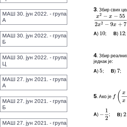
2
ПИТАЊА 
−
−
55
x
x
3
.
Збир свих це
2
2
−
9
+
7
МАШ 30. јун 2022. - група
x
x
Овај задатак 
А
x
2
−
x
−
55
2
x
2
−
9
x
10
12
*Морате бити 
A
)
;
B
)
;
10
12
МАШ 30. јун 2022. - група
Б
ПИТАЊА 
4
.
Збир реални
МАШ 30. јун 2022. - група
5
7
једнак је:
Овај задатак 
Ц
A
)
;
B
)
;
5
7
*Морате бити 
−
МАШ 27. јун 2021. - група
(
x
f
А
+
x
ПИТАЊА 
5
1
.
Ако је
f
(
x
−
1
x
Овај задатак 
−
2
МАШ 27. јун 2021. - група
2
Б
*Морате бити 
A
)
;
B
)
−
1
2
2
МАШ 27. јун 2021. - група