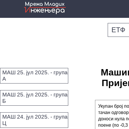
ЕТФ
Машин
МАШ 25. јул 2025. - група
А
Пријем
МАШ 25. јул 2025. - група
Б
Укупан број по
тачан одговор
МАШ 24. јул 2025. - група
доноси нула п
Ц
поене (по -0,3