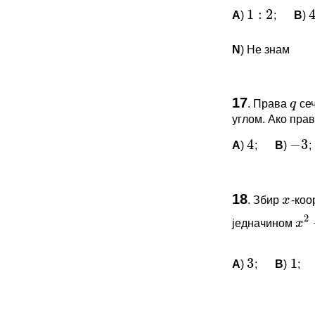
q
A
)
;
B
)
1
:
2
4
*Морате бити 
N
) Не знам
4
−
3
ПИТАЊА 
17
.
Права
се
q
x
Овај задатак 
углом. Ако пра
2
+
x
A
)
;
B
)
;
*Морате бити 
4
−
3
3
1
ПИТАЊА 
18
.
Збир
-коо
x
Овај задатак 
једначином
x
2
+
22
*Морате бити 
36
38
A
)
;
B
)
;
3
1
ПИТАЊА 