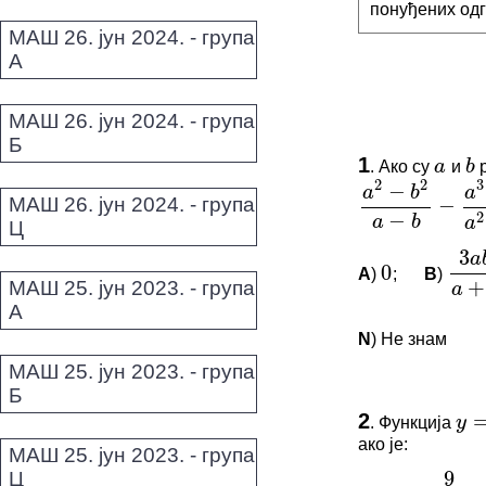
понуђених одг
МАШ 26. јун 2024. - група
А
МАШ 26. јун 2024. - група
a
b
Б
2
2
3
−
1
a
b
a
.
Ако су
и
р
a
b
−
2
−
a
b
a
МАШ 26. јун 2024. - група
a
2
−
b
2
a
−
b
−
a
3
−
b
3
Ц
a
b
0
+
a
b
A
)
;
B
)
0
3
a
b
МАШ 25. јун 2023. - група
А
N
) Не знам
МАШ 25. јун 2023. - група
=
y
Б
ПИТАЊА 
2
.
Функција
y
=
a
9
ако је:
Овај задатак 
МАШ 25. јун 2023. - група
=
−
a
7
Ц