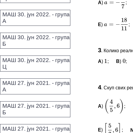
*Морате бити 
A
)
;
a
=
−
9
7
18
=
−
a
МАШ 30. јун 2022. - група
11
А
E
)
;
a
=
−
18
11
МАШ 30. јун 2022. - група
Б
ПИТАЊА 
1
0
3
.
Колико реал
Овај задатак 
МАШ 30. јун 2022. - група
A
)
;
B
)
;
1
0
Ц
*Морате бити 
ПИТАЊА 
МАШ 27. јун 2021. - група
4
4
(
)
.
Скуп свих р
А
,
6
Овај задатак 
5
*Морате бити 
МАШ 27. јун 2021. - група
A
)
;
(
4
5
,
6
)
5
[
]
Б
,
6
3
МАШ 27. јун 2021. - група
E
)
;
[
5
3
,
6
]