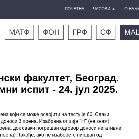
ПОЧЕТНА
ЧАСОВИ
О НАМ
►
МАТФ
ФОН
ГРФ
СФ
МА
ски факултет, Београд.
ни испит - 24. јул 2025.
ена који се може освојити на тесту је 60. Сваки
 доноси 3 поена. Изабрана опција "Н" (не знам)
оена, док сваки погрешан одговор доноси негативне
 поена). Taкође, ако не изаберете ниједан од