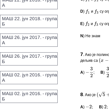
А
f
f
2
3
D
)
и
су ог
f
1
f
3
МАШ 22. јун 2018. - група
Б
E
)
и
су ог
f
2
f
3
N
) Не знам
МАШ 26. јун 2017. - група
(
−
1
x
А
3
3
ПИТАЊА 
−
7
.
Ако је поли
2
2
МАШ 26. јун 2017. - група
Овај задатак 
дељив са
(
x
−
1
)
Б
*Морате бити 
–
A
)
;
B
)
−
3
2
3
√
(
5
+
МАШ 02. јул 2016. - група
А
−
2
2
ПИТАЊА 
МАШ 02. јул 2016. - група
8
.
Ако је
(
5
+
6
)
−
Б
Овај задатак 
A
)
;
B
)
;
−
2
2
*Морате бити 