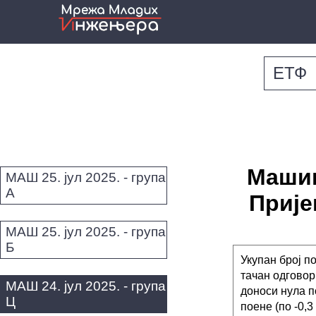
ЕТФ
Машин
МАШ 25. јул 2025. - група
А
Пријем
МАШ 25. јул 2025. - група
Б
Укупан број по
тачан одговор
МАШ 24. јул 2025. - група
доноси нула п
Ц
поене (по -0,3