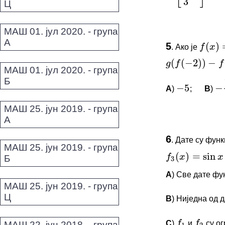
Ц
(
)
=
f
x
МАШ 01. јул 2020. - група
ПИТАЊА 
(
(
−
2
)
)
−
(
g
f
f
g
А
5
.
Ако је
f
(
x
)
=
x
+
9
Овај задатак 
−
5
−
g
(
f
(
−
2
)
)
−
f
(
g
(
3
)
)
2
МАШ 01. јул 2020. - група
*Морате бити 
Б
A
)
;
B
)
−
5
−
9
МАШ 25. јун 2019. - група
А
(
)
=
sin
+
ПИТАЊА 
f
x
x
3
6
.
Дате су функ
Овај задатак 
МАШ 25. јун 2019. - група
f
3
(
x
)
=
sin
x
+
cos
x
Б
*Морате бити 
A
) Све дате фу
МАШ 25. јун 2019. - група
f
f
1
2
Ц
B
) Ниједна од 
f
f
1
3
C
)
и
су ог
МАШ 22. јун 2018. - група
f
1
f
2