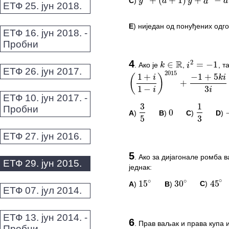
C
)
y
2
+
(
a
+
1
)
y
+
a
2
−
a
+
1
=
0
ЕТФ 25. јун 2018.
E
) ниједан од понуђених одг
ЕТФ 16. јун 2018. -
Пробни
R
2
∈
=
−
1
k
i
2015
ПИТАЊА И КОМЕ
1
+
−
1
+
5
(
)
i
k
i
+
−
4
.
Ако је
,
, т
k
∈
R
i
2
=
−
1
1
−
3
i
i
ЕТФ 26. јун 2017.
Овај задатак нема комент
3
1
(
1
+
i
1
−
i
)
2015
+
−
1
+
5
k
i
3
i
−
1
0
−
*Морате бити логовани да
5
3
ЕТФ 10. јун 2017. -
Пробни
A
)
B
)
C
)
D
)
3
5
0
1
3
ЕТФ 27. јун 2016.
ПИТАЊА И КОМЕ
5
∘
∘
∘
.
Ако за дијагонале ромба в
15
30
45
ЕТФ 29. јун 2015.
једнак:
Овај задатак нема комент
A
)
B
)
C
)
15
∘
30
∘
45
∘
*Морате бити логовани да
ЕТФ 07. јул 2014.
ПИТАЊА И КОМЕ
ЕТФ 13. јун 2014. -
6
.
Прав ваљак и права купа им
Пробни
3
:
2
7
:
5
4
:
3