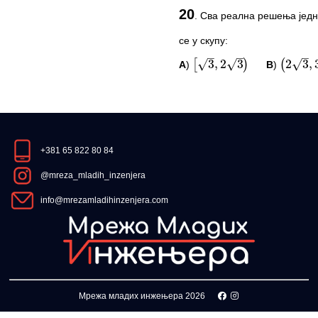
20
.
Сва реална решења јед
Овај задатак нема комент
се у скупу:
*Морате бити логовани да
A
)
B
)
[
3
,
2
3
)
(
2
3
,
3
3
)
ПИТАЊА И КОМЕ
Овај задатак нема комент
+381 65 822 80 84
*Морате бити логовани да
@mreza_mladih_inzenjera
info@mrezamladihinzenjera.com
Мрежа младих инжењера 2026