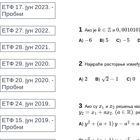
ЕТФ 17. јун 2023. -
Пробни
Z
∈
0
,
0010101
⋅
k
1
ЕТФ 27. јун 2022.
.
Ако је
и
k
∈
Z
0
,
0010101
⋅
−
6
5
−
5
A
)
B
)
C
)
−
6
5
−
5
ЕТФ 28. јун 2021.
ПИТАЊА И КОМЕ
2
ЕТФ 29. јун 2020.
.
Најкраће растојање измеђ
–
√
2
2
−
1
0
Овај задатак нема комент
A
)
B
)
C
)
ЕТФ 20. јун 2020. -
2
2
−
1
0
*Морате бити логовани да
Пробни
x
x
1
2
ПИТАЊА И КОМЕ
R
=
+
(
∈
)
y
x
a
x
a
ЕТФ 24. јун 2019.
2
1
2
3
.
Ако су
и
решења ква
x
1
x
2
,
, р
2
2
y
2
=
x
1
+
a
x
2
(
a
∈
R
)
+
(
+
1
)
−
+
+
Овај задатак нема комент
y
a
y
a
a
ЕТФ 15. јун 2019. -
A
)
y
2
+
(
a
+
1
)
y
−
a
2
+
a
+
1
=
0
*Морате бити логовани да
Пробни
2
2
+
(
+
1
)
+
−
+
y
a
y
a
a