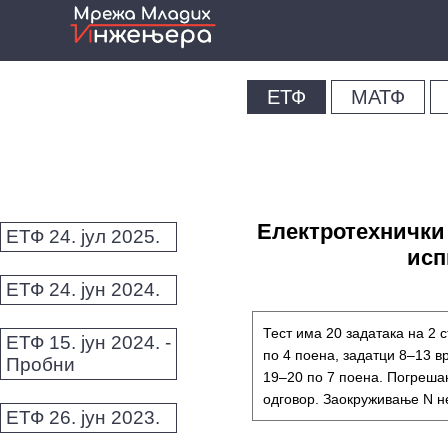
ЕТФ
МАТФ
Електротехнички 
ЕТФ 24. јул 2025.
испи
ЕТФ 24. јун 2024.
Тест има 20 задатака на 2 
ЕТФ 15. јун 2024. -
по 4 поена, задатци 8–13 в
Пробни
19–20 по 7 поена. Погреша
одговор. Заокруживање N н
ЕТФ 26. јун 2023.