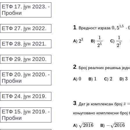
ЕТФ 17. јун 2023. -
Пробни
1
,
5
0
,
5
⋅
0
,
1
ЕТФ 27. јун 2022.
.
Вредност израза
0
,
5
1
,
5
⋅
0
,
1
1
3
2
5
7
2
2
A
)
B
)
C
)
2
3
1
2
5
1
2
7
ЕТФ 28. јун 2021.
ЕТФ 29. јун 2020.
ПИТАЊА И КОМЕ
2
.
Број реалних решења јед
0
1
2
3
Овај задатак нема комент
ЕТФ 20. јун 2020. -
A
)
B
)
C
)
D
)
0
1
2
3
Пробни
*Морате бити логовани да
=
z
ПИТАЊА И КОМЕ
ЕТФ 24. јун 2019.
3
.
Дат је комплексан број
z
=
2
Овај задатак нема комент
ЕТФ 15. јун 2019. -
−
−
−
−
−
−
−
−
коњуговано комплексни број 
√
√
2016
−
2016
Пробни
*Морате бити логовани да
A
)
B
)
2016
−
2016