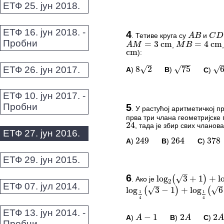
ЕТФ 25. јун 2018.
A
B
C
D
=
3
cm
=
4
cm
ПИТАЊА И КОМЕ
A
M
M
B
C
ЕТФ 16. јун 2018. -
cm
4
.
Тетиве круга су
и
A
B
C
D
Пробни
−
−
–
−
−
,
A
M
=
3
cm
M
B
=
4
cm
Овај задатак нема комент
√
√
√
8
2
75
65
):
cm
*Морате бити логовани да
ЕТФ 26. јун 2017.
A
)
B
)
C
)
8
2
75
65
ЕТФ 10. јун 2017. -
ПИТАЊА И КОМЕ
24
Пробни
5
.
У растућој аритметичкој п
249
264
378
прва три члана геометријске 
Овај задатак нема комент
, тада је збир свих чланов
24
ЕТФ 27. јун 2016.
*Морате бити логовани да
A
)
B
)
C
)
249
264
378
–
√
log
3
+
1
+
log
(
)
2
2
ЕТФ 29. јун 2015.
–
–
√
√
log
3
−
1
+
log
6
+
(
)
(
1
1
ПИТАЊА И КОМЕ
4
4
6
.
Ако је
log
2
(
3
+
1
)
+
log
2
(
6
−
2
)
ЕТФ 07. јул 2014.
Овај задатак нема комент
−
1
2
2
−
log
1
4
(
3
−
1
)
+
log
1
4
(
6
+
2
)
A
A
A
*Морате бити логовани да
ЕТФ 13. јун 2014. -
A
)
B
)
C
)
A
−
1
2
A
2
A
Пробни