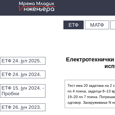
ЕТФ
МАТФ
Електротехнички 
ЕТФ 24. јул 2025.
испи
ЕТФ 24. јун 2024.
Тест има 20 задатака на 2 
ЕТФ 15. јун 2024. -
по 4 поена, задатци 8–13 в
Пробни
19–20 по 7 поена. Погреша
одговор. Заокруживање N н
ЕТФ 26. јун 2023.