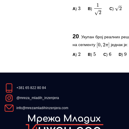
[
0
,
2
]
π
A
)
B
)
C
)
3
1
2
2
2
5
6
9
ПИТАЊА И КОМЕ
20
.
Укупан број реалних ре
Овај задатак нема комент
на сегменту
једнак је:
[
0
,
2
π
]
*Морате бити логовани да
A
)
B
)
C
)
D
)
2
5
6
9
ПИТАЊА И КОМЕ
Овај задатак нема комент
+381 65 822 80 84
*Морате бити логовани да
@mreza_mladih_inzenjera
info@mrezamladihinzenjera.com