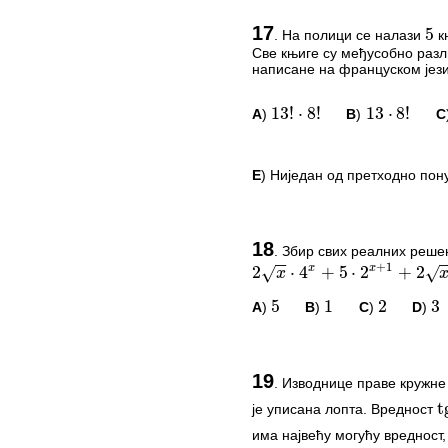
ПИТАЊА И КОМЕ
17
.
На полици се налази
к
5
Све књиге су међусобно разл
Овај задатак нема комент
написане на француском јези
*Морате бити логовани да
A
)
B
)
C
13
!
⋅
8
!
13
⋅
8
!
−
−
−
−
+
1
x
2
⋅
4
+
5
⋅
2
+
2
x
√
√
x
x
5
1
2
3
E
) Ниједан од претходно пон
ПИТАЊА И КОМЕ
18
.
Збир свих реалних реше
tg
Овај задатак нема комент
2
x
⋅
4
x
+
5
⋅
2
x
+
1
+
2
x
=
2
2
x
+
2
+
5
x
⋅
2
A
)
B
)
C
)
D
)
5
1
2
3
*Морате бити логовани да
1
–
√
3
2
–
√
2
ПИТАЊА И КОМЕ
19
.
Изводнице праве кружне 
Овај задатак нема комент
је уписана лопта. Вредност
t
има највећу могућу вредност, 
*Морате бити логовани да