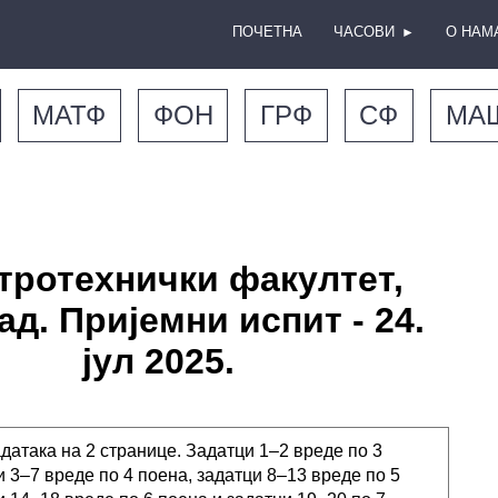
ПОЧЕТНА
ЧАСОВИ
О НАМ
►
МАТФ
ФОН
ГРФ
СФ
МА
тротехнички факултет,
ад. Пријемни испит - 24.
јул 2025.
адатака на 2 странице. Задатци 1–2 вреде по 3
и 3–7 вреде по 4 поена, задатци 8–13 вреде по 5