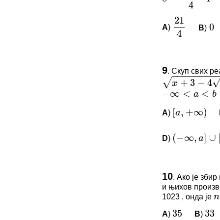
*Морате бити 
A
)
B
)
21
4
0
−
−
−
−
−
−
−
−
−
−
−
√
√
+
3
−
4
x
x
−
∞
<
<
<
a
b
ПИТАЊА 
9
.
Скуп свих ре
[
,
+
∞
)
a
Овај задатак 
x
+
3
−
4
x
−
1
+
x
+
3
+
−
∞
<
a
<
b
<
c
<
∞
)
(
−
∞
,
]
∪
[
,
a
b
*Морате бити 
A
)
[
a
,
+
∞
)
D
)
(
−
∞
,
a
]
∪
[
b
,
c
]
n
ПИТАЊА 
35
33
10
.
Ако је збир
и њихов произв
Овај задатак 
1023 , онда је
n
*Морате бити 
A
)
B
)
35
33
x
x