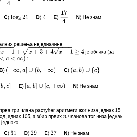
логовани да бисте оставили коментар.
C
)
D
)
E
)
N
) Не знам
log
4
21
4
17
4
−
−
−
−
−
−
−
−
−
−
−
−
−
−
−
−
−
−
−
−
−
−
−
−
−
√
√
−
1
+
+
3
+
4
−
1
≥
4
x
x
<
∞
)
c
И КОМЕНТАРИ
алних решења неједначине
(
−
∞
,
]
∪
(
,
+
∞
)
(
,
)
∪
{
}
a
b
a
b
c
нема коментара.
је облика (за
4
x
−
1
≥
4
:
]
[
,
]
∪
[
,
+
∞
)
c
a
b
c
логовани да бисте оставили коментар.
B
)
C
)
(
−
∞
,
a
]
∪
(
b
,
+
∞
)
(
a
,
b
)
∪
{
c
}
E
)
N
) Не знам
[
a
,
b
]
∪
[
c
,
+
∞
)
n
И КОМЕНТАРИ
31
29
27
 прва три члана растућег аритметичког низа једнак 15
од једнак 105, а збир првих
чланова тог низа једнак
n
нема коментара.
једнако:
логовани да бисте оставили коментар.
m
C
)
D
)
E
)
N
) Не знам
31
29
27
2
(
−
1
)
+
2
+
+
2
=
m
x
m
x
m