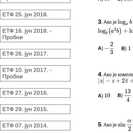
log
b
a
ЕТФ 25. јун 2018.
ПИТАЊА 
2
log
+
log
(
)
a
b
3
.
Ако је
b
log
a
b
=
Овај задатак 
ЕТФ 16. јун 2018. -
2
log
b
(
a
2
b
)
+
log
a
(
−
1
Пробни
3
*Морате бити 
A
)
B
)
−
2
3
1
ЕТФ 26. јун 2017.
¯
|
|
−
+
2
+
z
z
z
ПИТАЊА 
ЕТФ 10. јун 2017. -
4
.
Ако је компл
Пробни
13
10
Овај задатак 
|
z
|
−
z
+
2
z
¯
+
12
i
−
2
4
ЕТФ 27. јун 2016.
*Морате бити 
A
)
B
)
10
13
4
α
ЕТФ 29. јун 2015.
sin
2
ПИТАЊА 
3
4
5
ЕТФ 07. јул 2014.
.
Ако је
sin
α
2
=
−
Овај задатак 
4
3