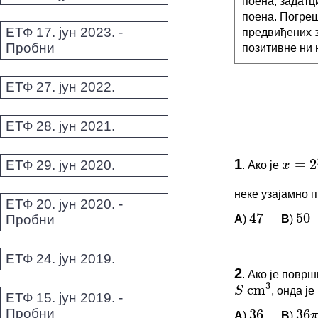
поена, задатц
поена. Погреш
ЕТФ 17. јун 2023. -
предвиђених з
Пробни
позитивне ни 
ЕТФ 27. јун 2022.
ЕТФ 28. јун 2021.
/
=
2
p
x
1
ЕТФ 29. јун 2020.
.
Ако је
x
=
2
p
/
q
неке узајамно 
47
50
ЕТФ 20. јун 2020. -
Пробни
A
)
B
)
47
50
ЕТФ 24. јун 2019.
ПИТАЊА 
3
c
m
S
S
2
.
Ако је површ
36
36
Овај задатак 
, онда је
π
S
c
m
3
ЕТФ 15. јун 2019. -
Пробни
A
)
B
)
36
36
π
*Морате бити 