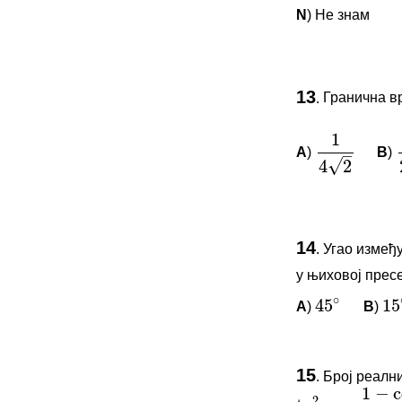
N
) Не знам
1
–
√
4
2
2
ПИТАЊА 
13
.
Гранична в
Овај задатак 
*Морате бити 
A
)
B
)
1
4
2
∘
∘
45
15
ПИТАЊА 
14
.
Угао измеђ
Овај задатак 
у њиховој пресе
1
−
cos
*Морате бити 
2
tg
=
x
A
)
B
)
1
−
sin
45
∘
15
3
4
ПИТАЊА 
15
.
Број реални
Овај задатак 