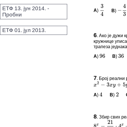
*Морате бити 
ЕТФ 13. јун 2014. -
A
)
B
)
3
4
−
4
3
Пробни
ЕТФ 01. јул 2013.
ПИТАЊА 
6
.
Ако је дужи к
96
36
кружнице уписан
Овај задатак 
трапеза једнака
*Морате бити 
A
)
B
)
96
36
2
2
−
3
+
5
x
x
y
y
ПИТАЊА 
4
2
7
.
Број реални
Овај задатак 
x
2
−
3
x
y
+
5
y
2
=
1
,
x
A
)
B
)
*Морате бити 
4
2
21
x
8
−
⋅
4
+
x
4
ПИТАЊА 
8
.
Збир свих ре
21
0
Овај задатак 
4
8
x
−
21
4
⋅
4
x
+
21
4
⋅