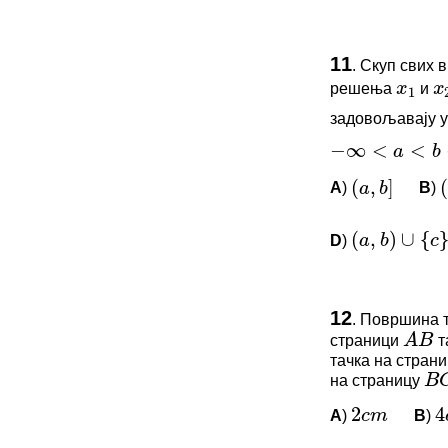
1
2
ПИТАЊА 
−
∞
<
<
<
a
b
11
.
Скуп свих 
Овај задатак 
решења
и
x
1
x
(
,
]
(
−
a
b
задовољавају 
*Морате бити 
(
,
)
∪
{
}
a
b
c
−
∞
<
a
<
b
<
c
<
∞
A
)
B
)
(
a
,
b
]
(
A
B
D
)
(
a
,
b
)
∪
{
c
}
B
C
ПИТАЊА 
2
4
c
m
c
12
.
Површина 
страници
т
A
B
Овај задатак 
тачка на стран
*Морате бити 
на страницу
B
C
A
)
B
)
2
c
m
4