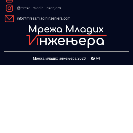
*Морате бити логовани да
@mreza_mladih_inzenjera
info@mrezamladihinzenjera.com
Мрежа младих инжењера 2026