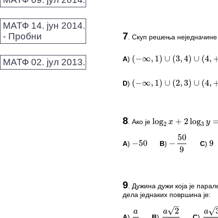
|
x
ПИТАЊА И КОМЕ
МАТФ 14. јун 2014.
(
−
∞
,
1
)
∪
(
3
,
4
)
∪
(
4
,
+
7
- Пробни
.
Скуп решења неједначин
Овај задатак нема комент
(
−
∞
,
1
)
∪
(
2
,
3
)
∪
(
4
,
+
A
)
(
−
∞
,
1
)
∪
(
3
,
4
)
∪
(
4
,
+
∞
)
*Морате бити логовани да
МАТФ 02. јул 2013.
D
)
(
−
∞
,
1
)
∪
(
2
,
3
)
∪
(
4
,
+
∞
)
log
+
2
log
=
0
x
y
2
3
50
−
50
−
9
ПИТАЊА И КОМЕ
9
8
.
Ако је
log
2
x
+
2
log
3
y
=
0
Овај задатак нема комент
A
)
B
)
C
)
−
50
−
50
9
9
*Морате бити логовани да
–
–
ПИТАЊА И КОМЕ
√
√
2
3
a
a
a
9
.
Дужина дужи која је пара
2
3
2
дела једнаких површина је:
Овај задатак нема комент
*Морате бити логовани да
A
)
B
)
C
)
a
2
a
2
3
a
3
2