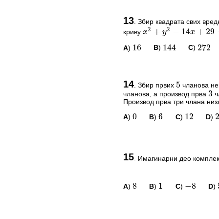
16
144
272
ПИТАЊА И КОМЕ
13
.
Збир квадрата свих вре
криву
Овај задатак нема комент
x
2
+
y
2
−
14
x
+
29
=
0
5
3
A
)
B
)
C
)
16
144
272
*Морате бити логовани да
0
6
12
20
ПИТАЊА И КОМЕ
14
.
Збир првих
чланова нек
5
чланова, а производ прва
ч
3
Овај задатак нема комент
Производ прва три члана низа
*Морате бити логовани да
A
)
B
)
C
)
D
)
0
6
12
2
8
1
−
8
5
ПИТАЊА И КОМЕ
15
.
Имагинарни део комплек
Овај задатак нема комент
*Морате бити логовани да
A
)
B
)
C
)
D
)
8
1
−
8
0
1
2
3