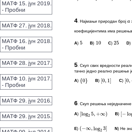
МАТФ 15. јун 2019.
*Морате бити логовани да
- Пробни
a
ПИТАЊА И КОМЕ
x
4
.
Најмањи природан број
a
МАТФ 27. јун 2018.
Овај задатак нема комент
5
10
25
1
коефицијентима има решењ
*Морате бити логовани да
МАТФ 16. јун 2018.
A
)
B
)
C
)
D
5
10
25
- Пробни
ПИТАЊА И КОМЕ
МАТФ 28. јун 2017.
5
.
Скуп свих вредности реал
{
0
}
[
0
,
1
]
[
0
,
+
тачно једно реално решење ј
Овај задатак нема комент
МАТФ 10. јун 2017.
A
)
B
)
C
)
{
0
}
[
0
,
1
]
[
0
,
+
*Морате бити логовани да
- Пробни
3
ПИТАЊА И КОМЕ
[
log
5
,
+
∞
)
[
−
log
МАТФ 29. јун 2016.
2
2
6
.
Скуп решења неједначин
Овај задатак нема комент
(
−
∞
,
log
3
]
A
)
B
)
[
log
2
5
,
+
∞
)
[
−
log
2
2
МАТФ 29. јун 2015.
*Морате бити логовани да
E
)
N
) Не зн
(
−
∞
,
log
2
3
]
МАТФ 09. јул 2014.