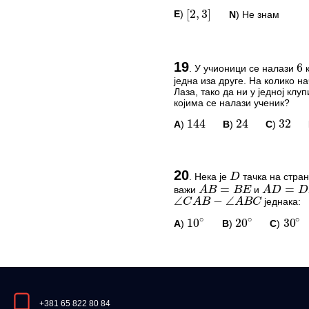
E
)
N
) Не знам
[
2
,
3
]
144
24
32
ПИТАЊА И КОМЕ
19
.
У учионици се налази
к
6
једна иза друге. На колико н
Овај задатак нема комент
D
Лаза, тако да ни у једној клу
=
=
A
B
B
E
A
D
D
E
којима се налази ученик?
*Морате бити логовани да
∠
−
∠
C
A
B
A
B
C
A
)
B
)
C
)
144
24
32
∘
∘
∘
10
20
30
ПИТАЊА И КОМЕ
20
.
Нека је
тачка на стра
D
важи
и
A
B
=
B
E
A
D
=
D
E
=
E
Овај задатак нема комент
једнака:
∠
C
A
B
−
∠
A
B
C
*Морате бити логовани да
A
)
B
)
C
)
10
∘
20
∘
30
∘
ПИТАЊА И КОМЕ
Овај задатак нема комент
+381 65 822 80 84