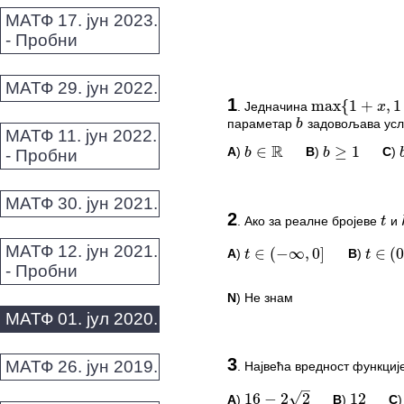
МАТФ 17. јун 2023.
- Пробни
max
{
1
+
,
1
−
МАТФ 29. јун 2022.
x
1
b
.
Једначина
max
{
1
+
x
,
1
−
x
}
=
b
параметар
задовољава усл
b
R
∈
≥
1
b
b
b
МАТФ 11. јун 2022.
A
)
B
)
C
)
b
∈
R
b
≥
1
- Пробни
t
k
МАТФ 30. јун 2021.
ПИТАЊА И КОМЕ
2
.
Ако за реалне бројеве
и
t
∈
(
−
∞
,
0
]
∈
(
0
,
1
t
t
Овај задатак нема комент
МАТФ 12. јун 2021.
A
)
B
)
t
∈
(
−
∞
,
0
]
t
∈
(
0
,
1
- Пробни
*Морате бити логовани да
N
) Не знам
МАТФ 01. јул 2020.
f
ПИТАЊА И КОМЕ
–
3
МАТФ 26. јун 2019.
√
16
−
2
2
12
1
.
Највећа вредност функциј
Овај задатак нема комент
A
)
B
)
C
16
−
2
2
12