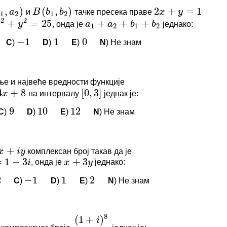
И КОМЕНТАРИ
и
тачке пресека праве
,
a
2
)
B
(
b
1
,
b
2
)
2
x
+
y
=
1
нема коментара.
, онда је
једнако:
y
2
=
25
a
1
+
a
2
+
b
1
+
b
2
логовани да бисте оставили коментар.
C
)
D
)
E
)
N
) Не знам
−
1
1
0
+
8
[
0
,
3
]
9
10
12
И КОМЕНТАРИ
е и највеће вредности функције
нема коментара.
на интервалу
једнак је:
[
0
,
3
]
+
i
y
1
−
3
+
3
логовани да бисте оставили коментар.
C
)
D
)
E
)
N
) Не знам
i
x
y
9
10
12
−
1
1
2
И КОМЕНТАРИ
комплексан број такав да је
y
, онда је
једнако:
нема коментара.
x
+
3
y
8
(
1
+
)
i
8
(
1
−
)
C
)
D
)
E
)
N
) Не знам
−
1
1
2
логовани да бисте оставили коментар.
i
0
1
2
И КОМЕНТАРИ