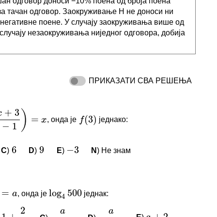
ан одговор доноси −10% поена од броја поена
а тачан одговор. Заокруживање Н не доноси ни
 негативне поене. У случају заокруживања више од
 у случају незаокруживања ниједног одговора, добија
ПРИКАЗАТИ СВА РЕШЕЊА
+
3
)
=
(
3
)
x
f
−
1
, онда је
једнако:
x
−
1
)
=
x
f
(
3
)
6
9
−
3
C
)
D
)
E
)
N
) Не знам
6
9
−
3
=
log
500
a
4
И КОМЕНТАРИ
2
, онда је
једнак:
a
log
4
500
a
a
+
+
2
a
нема коментара.
+
3
+
1
a
a
a