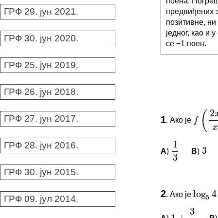
поена. Погреш
ГРФ 29. јун 2021.
предвиђених з
позитивне, ни
једног, као и
ГРФ 30. јун 2020.
се −1 поен.
ГРФ 25. јун 2019.
ГРФ 26. јун 2018.
2
(
x
f
x
ГРФ 27. јун 2017.
1
.
Ако је
f
(
2
x
+
3
1
3
3
ГРФ 28. јун 2016.
A
)
B
)
1
3
3
ГРФ 30. јун 2015.
log
4
5
ПИТАЊА 
2
3
.
Ако је
log
5
4
=
ГРФ 09. јул 2014.
1
+
1
Овај задатак 
a