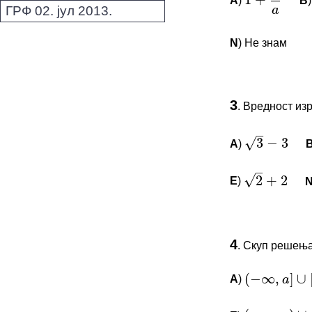
A
)
B
1
+
3
a
*Морате бити 
ГРФ 02. јул 2013.
N
) Не знам
ПИТАЊА 
3
–
.
Вредност из
√
Овај задатак 
3
−
3
*Морате бити 
–
A
)
3
−
3
√
2
+
2
E
)
2
+
2
ПИТАЊА 
(
−
∞
,
]
∪
[
,
4
a
b
.
Скуп решења
Овај задатак 
*Морате бити 
(
−
∞
,
)
∪
(
a
b
A
)
(
−
∞
,
a
]
∪
[
b
,
∞
)