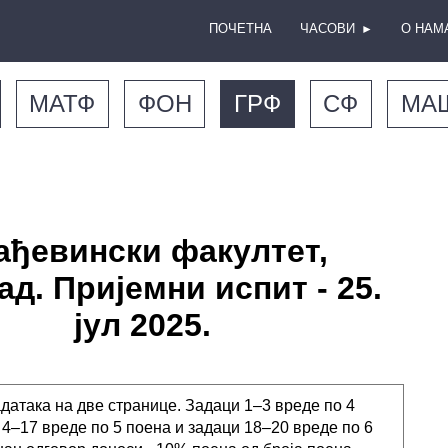
ПОЧЕТНА
ЧАСОВИ
О НАМ
►
МАТФ
ФОН
ГРФ
СФ
МА
ађевински факултет,
ад. Пријемни испит - 25.
јул 2025.
адатака на две странице. Задаци 1–3 вреде по 4
 4–17 вреде по 5 поена и задаци 18–20 вреде по 6