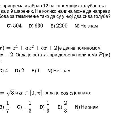
И КОМЕНТАРИ
504
630
2200
е припрема изабрао 12 најспремнијих голубова за
ива и 9 шарених. На колико начина може да направи
нема коментара.
бова за такмичење тако да су у њој два сива голуба?
логовани да бисте оставили коментар.
4
2
=
+
+
+
2
C
)
D
)
E
)
N
) Не знам
504
630
2200
x
a
x
b
x
−
2
(
)
P
x
И КОМЕНТАРИ
4
2
1
је делив полиномом
)
=
x
4
+
a
x
2
+
b
x
+
2
нема коментара.
. Онда је остатак при дељену полинома
P
(
x
)
:
логовани да бисте оставили коментар.
–
√
8
∈
[
0
,
]
cos
α
π
α
C
)
D
)
E
)
N
) Не знам
4
2
1
1
1
1
2
−
7
3
3
3
И КОМЕНТАРИ
и
, онда је
једнако:
8
cos
α
α
∈
[
0
,
π
]
нема коментара.
B
)
C
)
D
)
E
)
N
) Не знам
1
7
−
1
3
1
3
2
3
)
(
,
)
2
+
=
1
a
B
b
b
x
y
логовани да бисте оставили коментар.
2
1
2
2
+
=
25
+
+
+
y
a
a
b
b
1
2
1
2
−
1
1
0